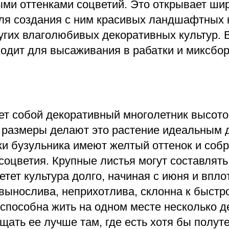
ыми оттенками соцветий. Это открывает ши
ля создания с ним красивых ландшафтных 
угих влаголюбивых декоративных культур. В
ходит для высаживания в рабатки и миксбо
ет собой декоративный многолетник высотой
размеры делают это растение идеальным 
тки бузульника имеют желтый оттенок и соб
соцветия. Крупные листья могут составлять
етет культура долго, начиная с июня и впло
вынослива, неприхотлива, склонна к быстр
способна жить на одном месте несколько де
ать ее лучше там, где есть хотя бы полуте