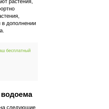
ают растения,
фортно
астения,
и в дополнении
а.
наш бесплатный
 водоема
е на следующие