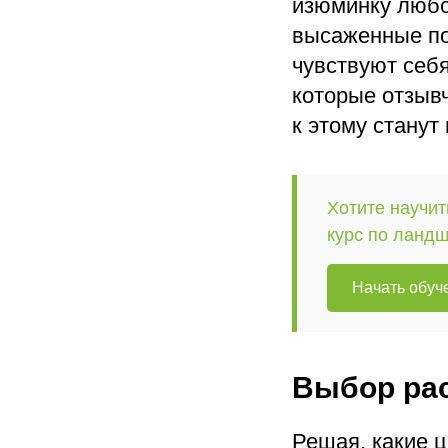
изюминку любо
высаженные по
чувствуют себя
которые отзыв
к этому станут
Хотите научит
курс по ланд
Начать обуч
Выбор рас
Решая, какие 