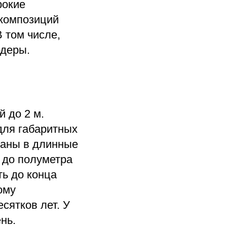
рокие
композиций
 том числе,
рдеры.
 до 2 м.
для габаритных
раны в длинные
 до полуметра
ть до конца
ому
сятков лет. У
нь.