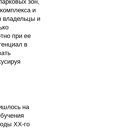
парковых зон,
 комплекса и
ы владельцы и
ько
тно при ее
тенциал в
вать
кусируя
ишлось на
обучения
годы XX-го