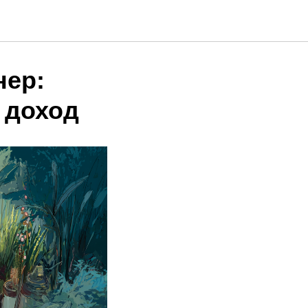
нер:
 доход