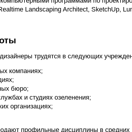
компьютерными программами по проектиро
ealtime Landscaping Architect, SketchUp, Lu
боты
изайнеры трудятся в следующих учрежден
ых компаниях;
диях;
ых бюро;
службах и студиях озеленения;
ких организациях;
подают профильные дисциплины в средних