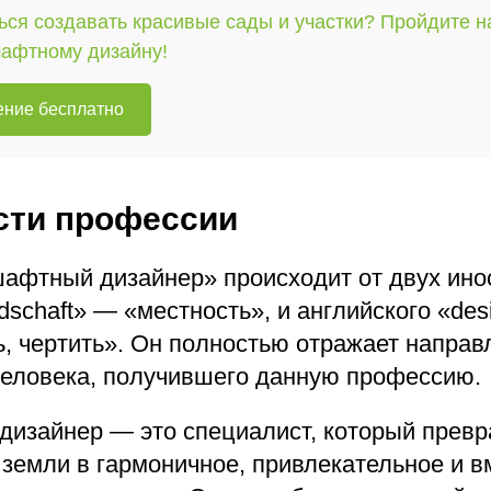
ься создавать красивые сады и участки? Пройдите 
шафтному дизайну!
ение бесплатно
сти профессии
афтный дизайнер» происходит от двух ино
dschaft» — «местность», и английского «de
ь, чертить». Он полностью отражает направ
человека, получившего данную профессию.
изайнер — это специалист, который прев
земли в гармоничное, привлекательное и в