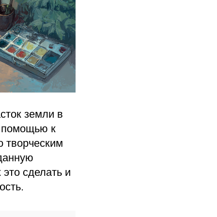
сток земли в
а помощью к
о творческим
 данную
 это сделать и
ость.