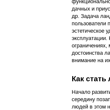
функционально
дачных и приу
др. Задача ла
пользователи 
эстетическое у
эксплуатации.
ограничениях,
достоинства л
внимание на их
Как стат
Начало развит
середину поза
людей в этом н