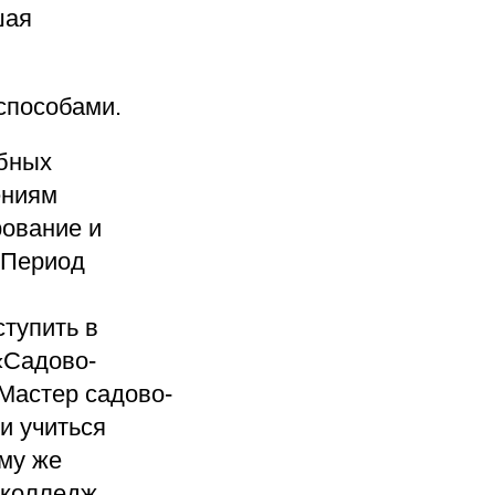
шая
способами.
ебных
ениям
ование и
 Период
тупить в
«Садово-
Мастер садово-
и учиться
ому же
 колледж