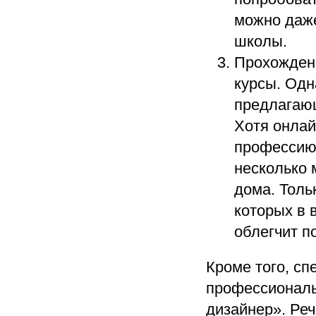
можно даже
школы.
Прохожден
курсы. Одн
предлагаю
Хотя онлай
профессию 
несколько 
дома. Толь
которых в 
облегчит п
Кроме того, с
профессиональ
дизайнер». Реч