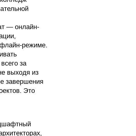
вательной
т — онлайн-
ации,
офлайн-режиме.
ивать
всего за
не выходя из
ле завершения
оектов. Это
ндшафтный
архитекторах,