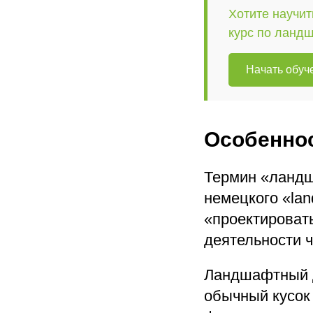
Хотите научит
курс по ланд
Начать обуч
Особенно
Термин «ландш
немецкого «lan
«проектироват
деятельности 
Ландшафтный д
обычный кусок 