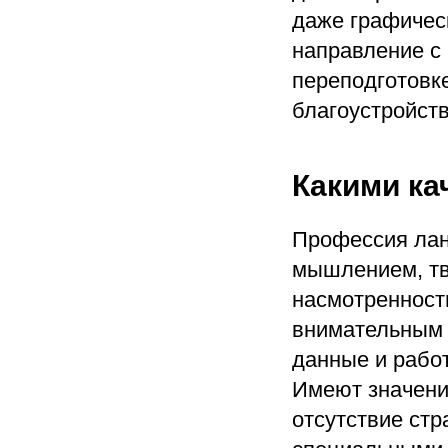
даже графичес
направление с
переподготовк
благоустройств
Какими ка
Профессия ла
мышлением, тв
насмотренност
внимательным к
данные и работ
Имеют значение
отсутствие стр