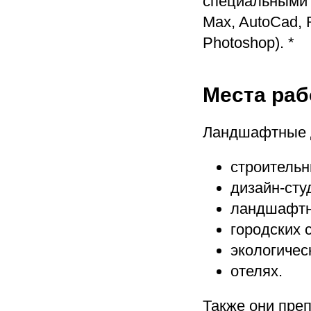
специальными 
Max, AutoCad, R
Photoshop). *
Места ра
Ландшафтные д
строительн
дизайн-сту
ландшафтн
городских 
экологичес
отелях.
Также они пре