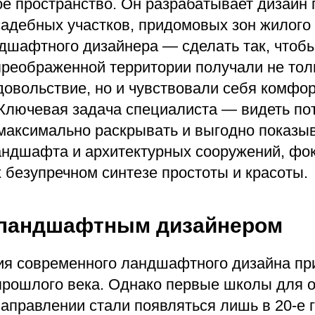
е пространство. Он разрабатывает дизайн 
садебных участков, придомовых зон жилого
ндшафтного дизайнера — сделать так, чтоб
преображенной территории получали не тол
довольствие, но и чувствовали себя комфор
 Ключевая задача специалиста — видеть по
 максимально раскрывать и выгодно показы
андшафта и архитектурных сооружений, фо
 безупречном синтезе простоты и красоты.
ь ландшафтным дизайнером
ия современного ландшафтного дизайна пр
прошлого века. Однако первые школы для 
аправлении стали появляться лишь в 20-е 