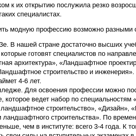
ком к их открытию послужила резко возрос
таких специалистах.
ить модную профессию возможно разными 
Зе. В нашей стране достаточно высших уч
 которые готовят специалистов по направл
ная архитектура», «Ландшафтное проектир
Ландшафтное строительство и инженерия».
ймет 4-6 лет.
лледже. Для освоения профессии можно пос
, которое ведет набор по специальностям 
 ландшафтное строительство», «Дизайн», «
и ландшафтного строительства». По времен
ньше, чем в институте: всего 3-4 года. К т
ь свои силы на вступительных экзаменах в