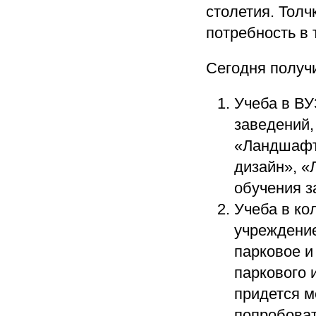
столетия. Толч
потребность в 
Сегодня получ
Учеба в ВУ
заведений,
«Ландшафт
дизайн», «
обучения за
Учеба в ко
учреждение
парковое и
паркового 
придется ме
попробоват