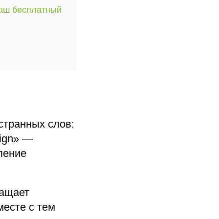
наш бесплатный
странных слов:
sign» —
ление
ращает
месте с тем