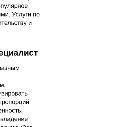
опулярное
ми. Услуги по
ительству и
ециалист
разным
м,
изировать
пропорций.
енность,
 владение