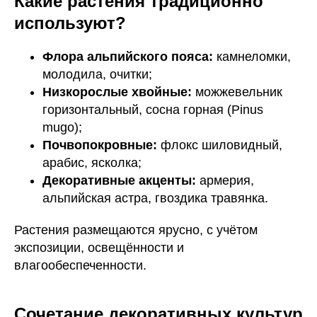
Какие растения традиционно
используют?
Флора альпийского пояса:
камнеломки,
молодила, очитки;
Низкорослые хвойные:
можжевельник
горизонтальный, сосна горная (Pinus
mugo);
Почвопокровные:
флокс шиловидный,
арабис, ясколка;
Декоративные акценты:
армерия,
альпийская астра, гвоздика травянка.
Растения размещаются ярусно, с учётом
экспозиции, освещённости и
влагообеспеченности.
Сочетание декоративных культур