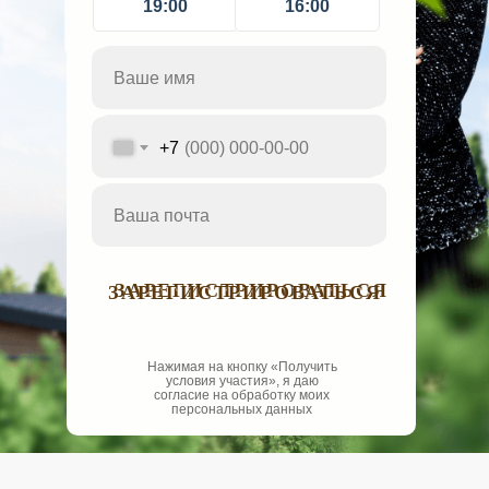
19:00
16:00
Жмите на кнопку,
чтобы
зарегистрироваться
и получите в подарок
книгу
+7
+7
ЗАРЕГИСТРИРОВАТЬСЯ
ЗАРЕГИСТРИРОВАТЬСЯ
Нажимая на кнопку «Получить
условия участия», я даю
согласие на обработку моих
персональных данных