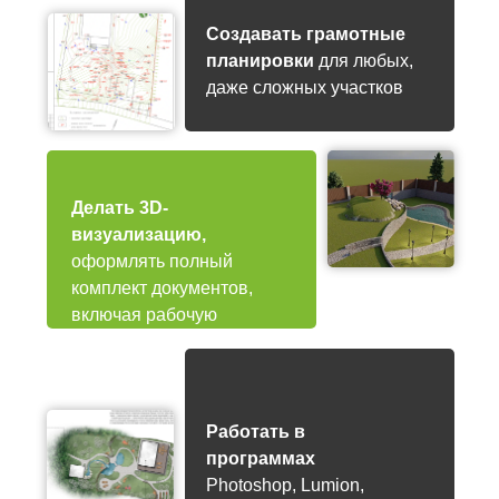
Создавать грамотные
планировки
для любых,
даже сложных участков
Делать 3D-
визуализацию,
оформлять полный
комплект документов,
включая рабочую
документацию.
Работать в
программах
Photoshop, Lumion,