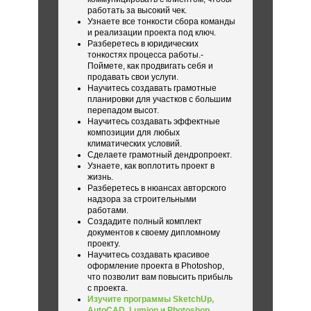
работать за высокий чек.
Узнаете все тонкости сбора команды
и реализации проекта под ключ.
Разберетесь в юридических
тонкостях процесса работы.-
Поймете, как продвигать себя и
продавать свои услуги.
Научитесь создавать грамотные
планировки для участков с большим
перепадом высот.
Научитесь создавать эффектные
композиции для любых
климатических условий.
Сделаете грамотный дендропроект.
Узнаете, как воплотить проект в
жизнь.
Разберетесь в нюансах авторского
надзора за строительными
работами.
Создадите полный комплект
документов к своему дипломному
проекту.
Научитесь создавать красивое
оформление проекта в Photoshop,
что позволит вам повысить прибыль
с проекта.
Изучите программы SketchUp,
AutoCAD, Lumion и Photoshop