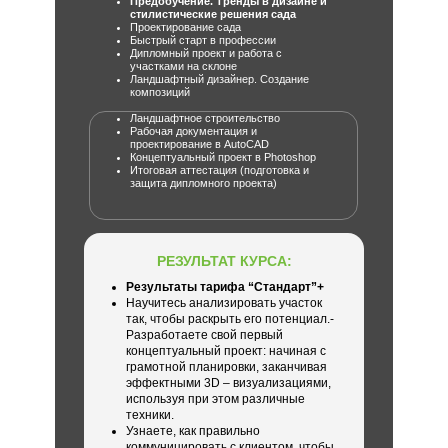
Предобучение. Тренды в дизайне и
стилистические решения сада
Проектирование сада
Быстрый старт в профессии
Дипломный проект и работа с
участками на склоне
Ландшафтный дизайнер. Создание
композиций
Ландшафтное строительство
Рабочая документация и
проектирование в AutoCAD
Концептуальный проект в Photoshop
Итоговая аттестация (подготовка и
защита дипломного проекта)
РЕЗУЛЬТАТ КУРСА:
Результаты тарифа “Стандарт”+
Научитесь анализировать участок
так, чтобы раскрыть его потенциал.-
Разработаете свой первый
концептуальный проект: начиная с
грамотной планировки, заканчивая
эффектными 3D – визуализациями,
используя при этом различные
техники.
Узнаете, как правильно
коммуницировать с клиентом, чтобы