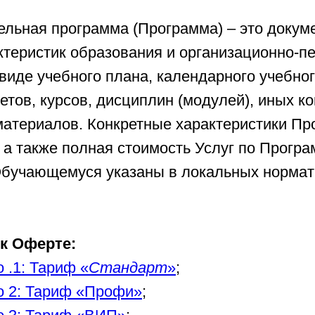
тельная программа (Программа) – это доку
теристик образования и организационно-пе
виде учебного плана, календарного учебно
тов, курсов, дисциплин (модулей), иных к
материалов. Конкретные характеристики Пр
 а также полная стоимость Услуг по Прогр
Обучающемуся указаны в локальных нормат
к Оферте:
 .1: Тариф «
Стандарт
»
;
 2: Тариф «Профи»
;