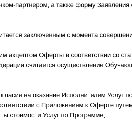
анком-партнером, а также форму Заявления 
считается заключенным с момента соверше
им акцептом Оферты в соответствии со ста
дерации считается осуществление Обучаю
огласия на оказание Исполнителем Услуг 
оответствии с Приложением к Оферте путе
аты стоимости Услуг по Программе;