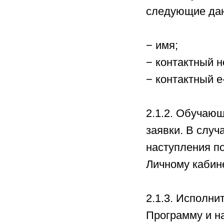
следующие да
− имя;
− контактный 
− контактный e-
2.1.2. Обучаю
заявки. В слу
наступления п
Личному кабин
2.1.3. Исполни
Программу и н