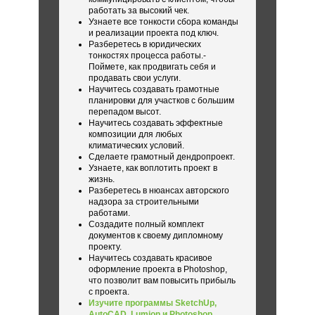
работать за высокий чек.
Узнаете все тонкости сбора команды
и реализации проекта под ключ.
Разберетесь в юридических
тонкостях процесса работы.-
Поймете, как продвигать себя и
продавать свои услуги.
Научитесь создавать грамотные
планировки для участков с большим
перепадом высот.
Научитесь создавать эффектные
композиции для любых
климатических условий.
Сделаете грамотный дендропроект.
Узнаете, как воплотить проект в
жизнь.
Разберетесь в нюансах авторского
надзора за строительными
работами.
Создадите полный комплект
документов к своему дипломному
проекту.
Научитесь создавать красивое
оформление проекта в Photoshop,
что позволит вам повысить прибыль
с проекта.
Изучите программы SketchUp,
AutoCAD, Lumion и Photoshop