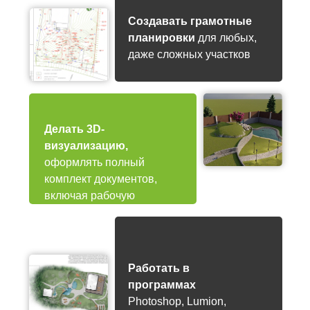
Создавать грамотные
планировки
для любых,
даже сложных участков
Делать 3D-
визуализацию,
оформлять полный
комплект документов,
включая рабочую
документацию.
Работать в
программах
Photoshop, Lumion,