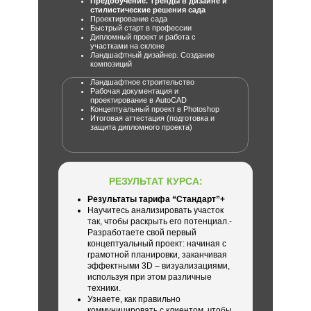
Предобучение. Тренды в дизайне и
стилистические решения сада
Проектирование сада
Быстрый старт в профессии
Дипломный проект и работа с
участками на склоне
Ландшафтный дизайнер. Создание
композиций
Ландшафтное строительство
Рабочая документация и
проектирование в AutoCAD
Концептуальный проект в Photoshop
Итоговая аттестация (подготовка и
защита дипломного проекта)
РЕЗУЛЬТАТ КУРСА:
Результаты тарифа “Стандарт”+
Научитесь анализировать участок
так, чтобы раскрыть его потенциал.-
Разработаете свой первый
концептуальный проект: начиная с
грамотной планировки, заканчивая
эффектными 3D – визуализациями,
используя при этом различные
техники.
Узнаете, как правильно
коммуницировать с клиентом, чтобы