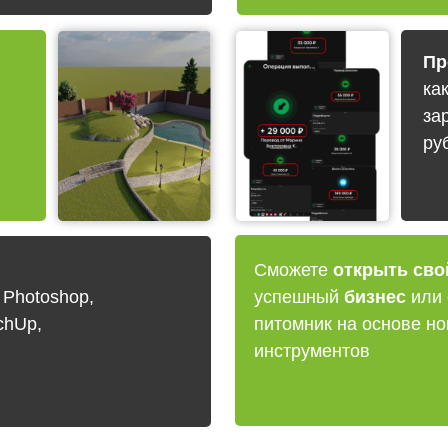
Пр
ка
за
ру
Сможете
открыть сво
Photoshop,
успешный
бизнес
или 
chUp,
питомник на основе но
инструментов