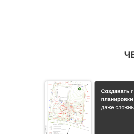
Ч
Создавать 
планировк
даже сложны