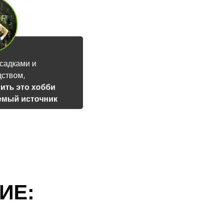
садками и
дством,
ить это хобби
емый источник
а
ИЕ: