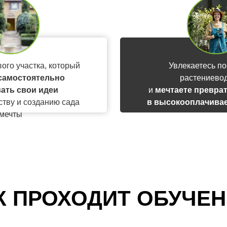
ого участка, который
Увлекаетесь по
самостоятельно
растениево
ать свои идеи
и
мечтаете преврат
ству и созданию сада
в высокооплачива
мечты
доход
К ПРОХОДИТ
ОБУЧЕН