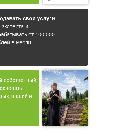
одавать свои услуги
к эксперта и
рабатывать от 100 000
блей в месяц
й
собственный
основать
вых знаний и