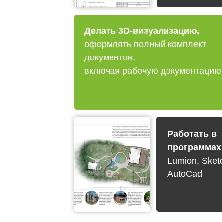
Делать 3D-визуализацию,
оформлять полный комплект
документов,
включая рабочую документацию
Работать в
программах
Lumion, Sket
AutoCad