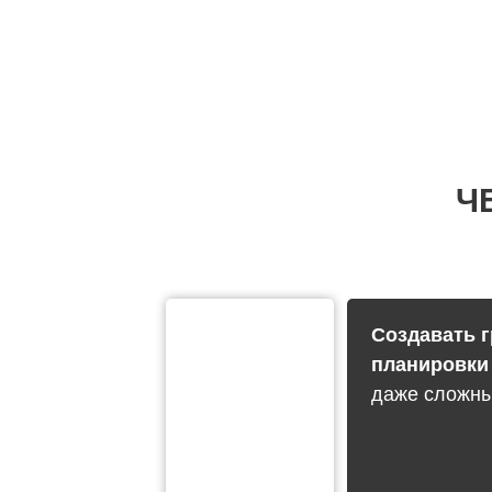
Ч
Создавать 
планировк
даже сложны