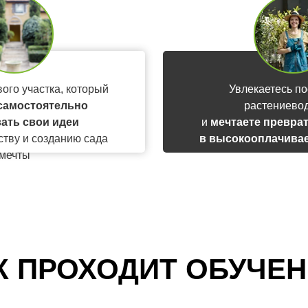
ого участка, который
Увлекаетесь по
самостоятельно
растениево
ать свои идеи
и
мечтаете преврат
ству и созданию сада
в высокооплачива
мечты
доход
К ПРОХОДИТ
ОБУЧЕН