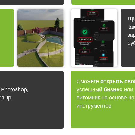
Пр
ка
за
ру
Сможете
открыть сво
Photoshop,
успешный
бизнес
или 
chUp,
питомник на основе но
инструментов