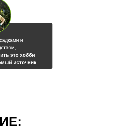
садками и
дством,
ить это хобби
емый источник
а
ИЕ: