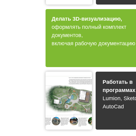
Делать 3D-визуализацию,
оформлять полный комплект
документов,
включая рабочую документацию
Работать в
программах
Lumion, Sket
AutoCad