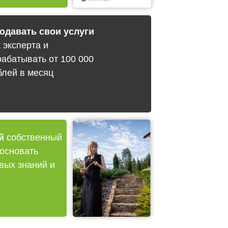
одавать свои услуги
к эксперта и
рабатывать от 100 000
блей в месяц
й
собственный
основать
вых знаний и