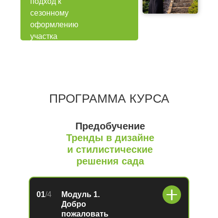
подход к
сезонному
оформлению
участка
ПРОГРАММА КУРСА
Предобучение
Тренды в дизайне
и стилистические
решения сада
01
/4
Модуль 1.
Добро
пожаловать