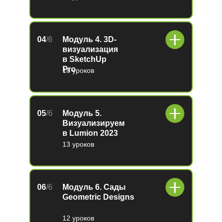
04
/6
Модуль 4. 3D-
визуализация
в SketchUp
Pro
18 уроков
05
/6
Модуль 5.
Визуализируем
в Lumion 2023
13 уроков
06
/6
Модуль 6. Сады
Geometric Designs
12 уроков