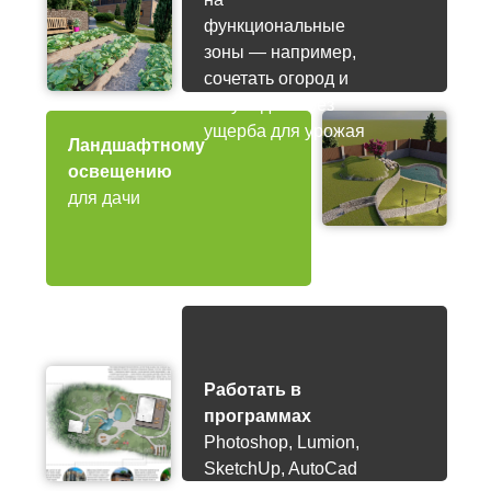
функциональные
зоны — например,
сочетать огород и
зону отдыха без
ущерба для урожая
Ландшафтному
освещению
для дачи
Работать в
программах
Photoshop, Lumion,
SketchUp, AutoCad