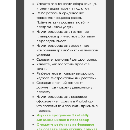
Узнаете все тонкости сбора команды
и реализации проекта под ключ.
Разберетесь в юридических
тонкостях процесса работы.-
Поймете, как продвигать себя и
продавать свои услуги.
Научитесь создавать грамотные
планировки для участков с большим
перепадом высот.
Научитесь создавать эффектные
композиции для любых климатических
условий.
Сделаете грамотный дендропроект.
Узнаете, как воплотить проект в
жизнь.
Разберетесь в нюансах авторского
надзора за строительными работами.
Создадите полный комплект
документов к своему дипломному
проекту.
Научитесь создавать красивое
оформление проекта в Photoshop,
что позволит вам повысить прибыль с
проекта.
Изучите программы SketchUp,
AutoCAD, Lumion и Photoshop
Сможете работать на фрилансе
или создать свою студию, получая