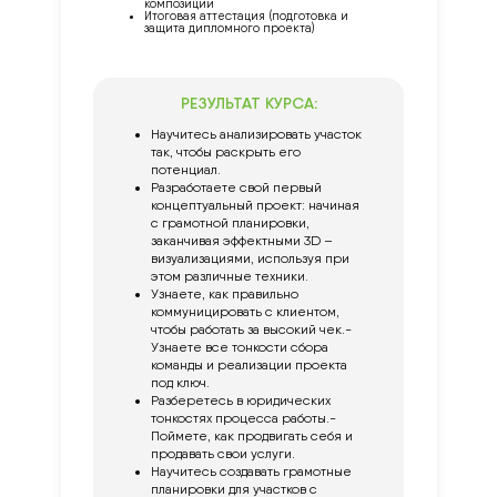
композиций
Итоговая аттестация (подготовка и
защита дипломного проекта)
РЕЗУЛЬТАТ КУРСА:
Научитесь анализировать участок
так, чтобы раскрыть его
потенциал.
Разработаете свой первый
концептуальный проект: начиная
с грамотной планировки,
заканчивая эффектными 3D –
визуализациями, используя при
этом различные техники.
Узнаете, как правильно
коммуницировать с клиентом,
чтобы работать за высокий чек.-
Узнаете все тонкости сбора
команды и реализации проекта
под ключ.
Разберетесь в юридических
тонкостях процесса работы.-
Поймете, как продвигать себя и
продавать свои услуги.
Научитесь создавать грамотные
планировки для участков с