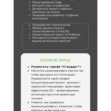
Проектирование сада
Быстрый старт в профессии
Дипломный проект и работа с
участками на склоне
Ландшафтный дизайнер. Создание
композиций
Ландшафтное строительство
Рабочая документация и
проектирование в AutoCAD
Концептуальный проект в Photoshop
Итоговая аттестация (подготовка и
защита дипломного проекта)
РЕЗУЛЬТАТ КУРСА:
Результаты тарифа “Стандарт”+
Научитесь анализировать участок так,
чтобы раскрыть его потенциал.-
Разработаете свой первый
концептуальный проект: начиная с
грамотной планировки, заканчивая
эффектными 3D – визуализациями,
используя при этом различные
техники.
Узнаете, как правильно
коммуницировать с клиентом, чтобы
работать за высокий чек.