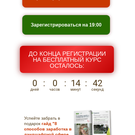
Зарегистрироваться на 19:00
ДО КОНЦА РЕГИСТРАЦИИ
НА БЕСПЛАТНЫЙ КУРС
ОСТАЛОСЬ:
0
:
0
:
14
:
41
дней
часов
минут
секунд
Успейте забрать в
подарок
гайд "8
способов заработка в
ландшафтной сфере