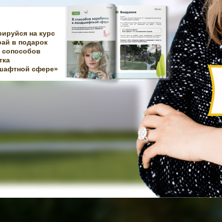
рируйся на курс
рай в подарок
8 сопособов
тка
шафтной сфере»