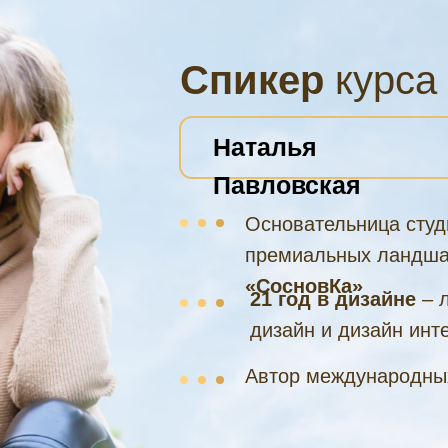
Спикер
курса
Наталья
Павловская
Основательница студ
премиальных ландш
«СосновКа»
21 год в дизайне
– 
дизайн и дизайн инт
Автор международны