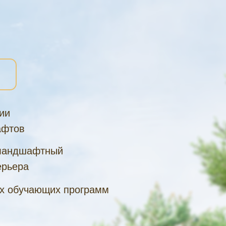
ии
афтов
ландшафтный
ерьера
х обучающих программ