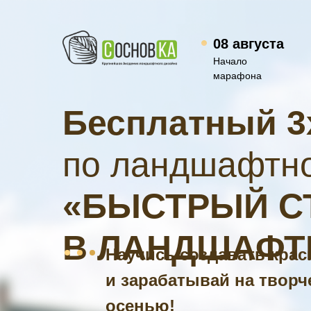
08 августа
Начало
марафона
Бесплатный 3
по ландшафтно
«БЫСТРЫЙ С
В ЛАНДШАФТ
Научись создавать кра
и зарабатывай на творч
осенью!