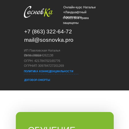
Онлайн-курс Натальи
«Ландшафтный
Архитектор»
© 2021 Все права
защищены
+7 (863) 322-64-72
mail@sosnovka.pro
ИП Павловская Наталья
Евгеньевна
ИНН: 780244262138
ОГРН: 421784702165776
ОГРНИП 309784727201269
ПОЛИТИКА КОНФЕДЕНЦИАЛЬНОСТИ
- - - - - - - - - - - - - - - - - - - - - - - - - - - - - - - -
ДОГОВОР-ОФЕРТЫ