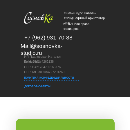
Онлайн-курс Натальи
«Ландшафтный Архитектор
2.0»
© 2021 Все права
защищены
+7 (962) 931-70-88
Mail@sosnovka-
studio.ru
ИП Павловская Наталья
Евгеньевна
ИНН: 780244262138
ОГРН: 421784702165776
ОГРНИП 309784727201269
ПОЛИТИКА КОНФЕДЕНЦИАЛЬНОСТИ
- - - - - - - - - - - - - - - - - - - - - - - - - - - - - - - -
ДОГОВОР-ОФЕРТЫ