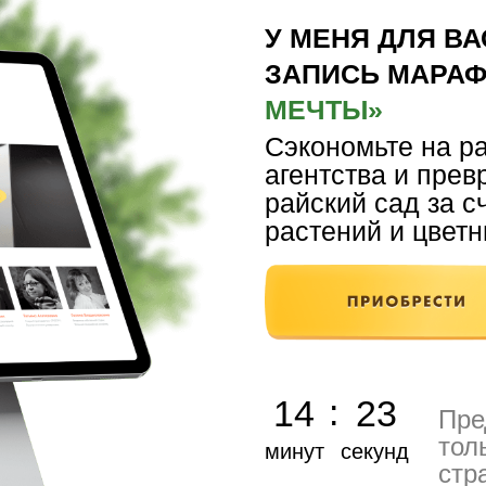
У МЕНЯ ДЛЯ В
ЗАПИСЬ МАРА
МЕЧТЫ»
Сэкономьте на р
агентства и прев
райский сад за с
растений и цветн
:
14
22
Пре
тол
минут
секунд
стр