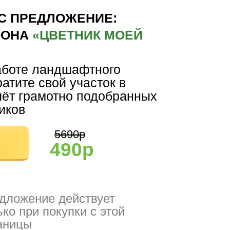
АС ПРЕДЛОЖЕНИЕ:
ФОНА
«ЦВЕТНИК МОЕЙ
аботе ландшафтного
ратите свой участок в
чёт грамотно подобранных
иков
5690р
490р
дложение действует
ько при покупки с этой
аницы