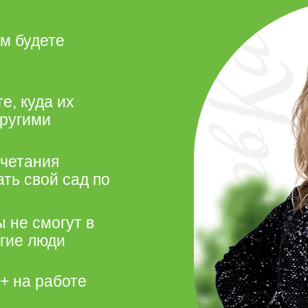
ым будете
е, куда их
другими
очетания
ть свой сад по
 не смогут в
угие люди
+ на работе