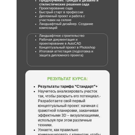
Предобучение. Тренды в дизайне и
стилистические решения сада
Проектирование сада
Быстрый старт в профессии
Дипломный проект и работа с
участками на склоне
Ландшафтный дизайнер. Создание
композиций
Ландшафтное строительство
Рабочая документация и
проектирование в AutoCAD
Концептуальный проект в Photoshop
Итоговая аттестация (подготовка и
защита дипломного проекта)
РЕЗУЛЬТАТ КУРСА:
Результаты тарифа “Стандарт”+
Научитесь анализировать участок
так, чтобы раскрыть его потенциал.-
Разработаете свой первый
концептуальный проект: начиная с
грамотной планировки, заканчивая
эффектными 3D – визуализациями,
используя при этом различные
техники.
Узнаете, как правильно
коммуницировать с клиентом, чтобы