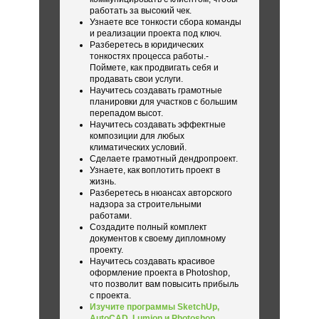
работать за высокий чек.
Узнаете все тонкости сбора команды
и реализации проекта под ключ.
Разберетесь в юридических
тонкостях процесса работы.-
Поймете, как продвигать себя и
продавать свои услуги.
Научитесь создавать грамотные
планировки для участков с большим
перепадом высот.
Научитесь создавать эффектные
композиции для любых
климатических условий.
Сделаете грамотный дендропроект.
Узнаете, как воплотить проект в
жизнь.
Разберетесь в нюансах авторского
надзора за строительными
работами.
Создадите полный комплект
документов к своему дипломному
проекту.
Научитесь создавать красивое
оформление проекта в Photoshop,
что позволит вам повысить прибыль
с проекта.
Изучите программы SketchUp,
AutoCAD, Lumion и Photoshop