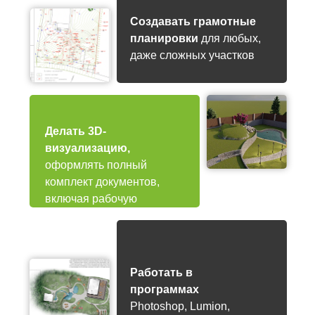
Создавать грамотные
планировки
для любых,
даже сложных участков
Делать 3D-
визуализацию,
оформлять полный
комплект документов,
включая рабочую
документацию.
Работать в
программах
Photoshop, Lumion,