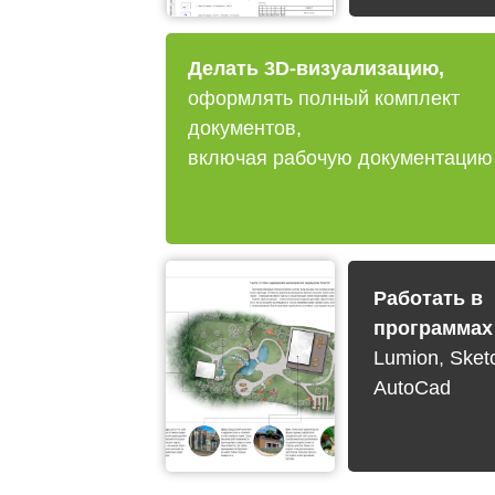
Делать 3D-визуализацию,
оформлять полный комплект
документов,
включая рабочую документацию
Работать в
программах
Lumion, Sket
AutoCad