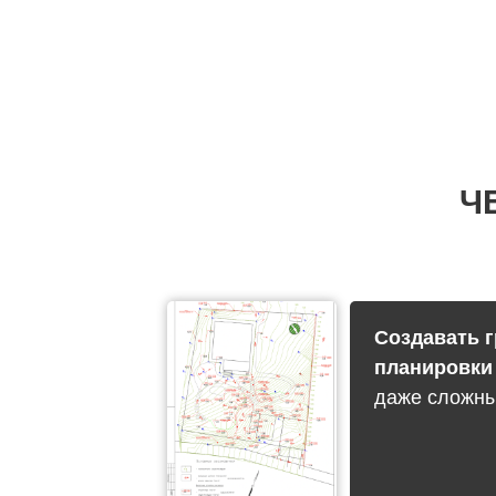
Ч
Создавать 
планировк
даже сложны