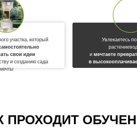
ого участка, который
Увлекаетесь по
самостоятельно
растениево
ать свои идеи
и
мечтаете преврат
ству и созданию сада
в высокооплачива
мечты
доход
К ПРОХОДИТ
ОБУЧЕН