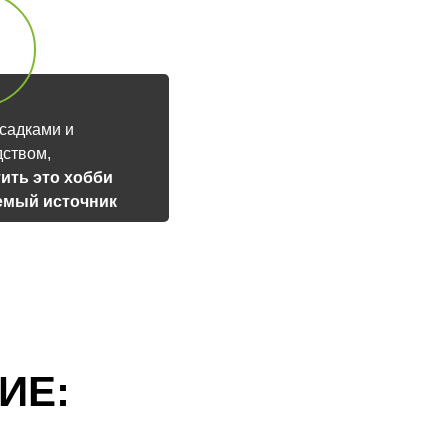
садками и
дством,
ить это хобби
емый источник
а
ИЕ: