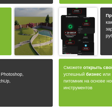
Пр
ка
за
ру
Сможете
открыть сво
Photoshop,
успешный
бизнес
или 
chUp,
питомник на основе но
инструментов