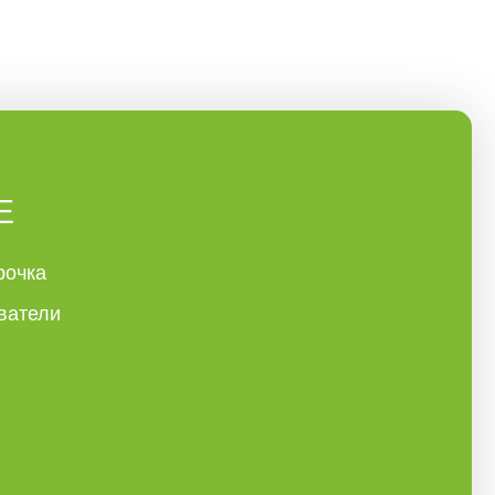
Е
рочка
ватели